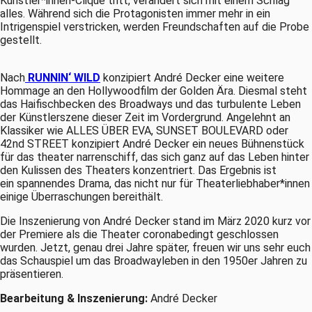
Künstler*innen-Clique tritt, verändert sich mit einem Schlag
alles. Während sich die Protagonisten immer mehr in ein
Intrigenspiel verstricken, werden Freundschaften auf die Probe
gestellt.
Nach
RUNNIN‘ WILD
konzipiert André Decker eine weitere
Hommage an den Hollywoodfilm der Golden Ära. Diesmal steht
das Haifischbecken des Broadways und das turbulente Leben
der Künstlerszene dieser Zeit im Vordergrund. Angelehnt an
Klassiker wie ALLES ÜBER EVA, SUNSET BOULEVARD oder
42nd STREET konzipiert André Decker ein neues Bühnenstück
für das theater narrenschiff, das sich ganz auf das Leben hinter
den Kulissen des Theaters konzentriert. Das Ergebnis ist
ein spannendes Drama, das nicht nur für Theaterliebhaber*innen
einige Überraschungen bereithält.
Die Inszenierung von André Decker stand im März 2020 kurz vor
der Premiere als die Theater coronabedingt geschlossen
wurden. Jetzt, genau drei Jahre später, freuen wir uns sehr euch
das Schauspiel um das Broadwayleben in den 1950er Jahren zu
präsentieren.
Bearbeitung & Inszenierung:
André Decker