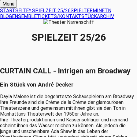
Menü
STARTSEITE
* SPIELZEIT 25/26
SPIELTERMINE
TN
BLOG
ENSEMBLE
TICKETS/KONTAKT
STÜCKARCHIV
SPIELZEIT 25/26
CURTAIN CALL - Intrigen am Broadway
Ein Stück von André Decker
Dayla Malone ist die begehrteste Schauspielerin am Broadway.
Ihre Freunde sind die Crème de la Crème der glamourösen
Theaterszene und gemeinsam mit ihnen gibt sie den Ton in
Manhattans Theaterwelt der 1950er Jahre an.
Ihre Theaterproduktionen sind Kassenschlager und niemand
scheint ihnen das Wasser reichen zu können. Als jedoch die
junge und unscheinbare Ada Shaw in das Leben der