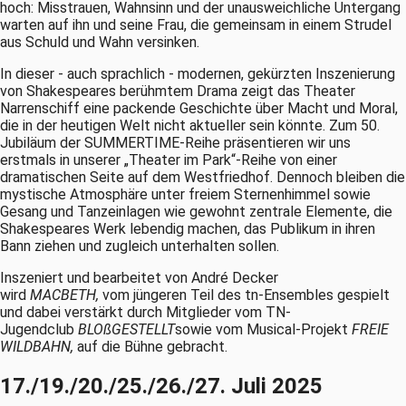
hoch: Misstrauen, Wahnsinn und der unausweichliche Untergang
warten auf ihn und seine Frau, die gemeinsam in einem Strudel
aus Schuld und Wahn versinken.
In dieser - auch sprachlich - modernen, gekürzten Inszenierung
von Shakespeares berühmtem Drama zeigt das Theater
Narrenschiff eine packende Geschichte über Macht und Moral,
die in der heutigen Welt nicht aktueller sein könnte. Zum 50.
Jubiläum der SUMMERTIME-Reihe präsentieren wir uns
erstmals in unserer „Theater im Park“-Reihe von einer
dramatischen Seite auf dem Westfriedhof. Dennoch bleiben die
mystische Atmosphäre unter freiem Sternenhimmel sowie
Gesang und Tanzeinlagen wie gewohnt zentrale Elemente, die
Shakespeares Werk lebendig machen, das Publikum in ihren
Bann ziehen und zugleich unterhalten sollen.
Inszeniert und bearbeitet von André Decker
wird
MACBETH
,
vom jüngeren Teil des tn-Ensembles gespielt
und dabei verstärkt durch Mitglieder vom TN-
Jugendclub
BLOßGESTELLT
sowie vom Musical-Projekt
FREIE
WILDBAHN,
auf die Bühne gebracht.
17./19./20./25./26./27. Juli 2025