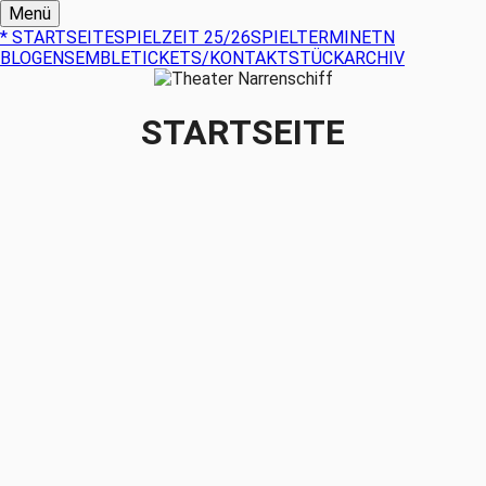
Menü
* STARTSEITE
SPIELZEIT 25/26
SPIELTERMINE
TN
BLOG
ENSEMBLE
TICKETS/KONTAKT
STÜCKARCHIV
STARTSEITE