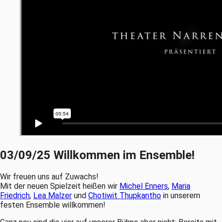
03/09/25 Willkommen im Ensemble!
Wir freuen uns auf Zuwachs!
Mit der neuen Spielzeit heißen wir
Michel Enners
,
Maria
Friedrich
,
Lea Malzer
und
Chotiwit Thupkantho
in unserem
festen Ensemble willkommen!